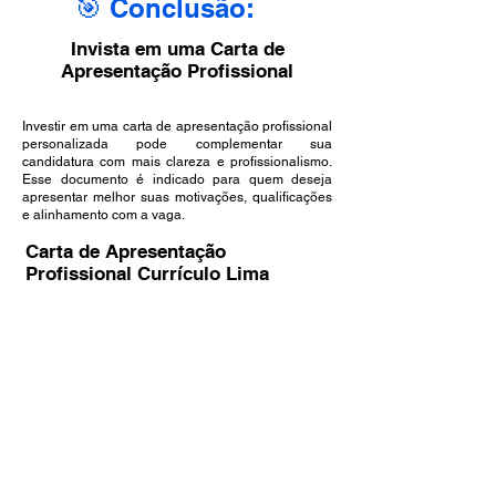
​🎯 Conclusão:
Invista em uma Carta de
Apresentação Profissional
Investir em uma carta de apresentação profissional
personalizada pode complementar sua
candidatura com mais clareza e profissionalismo.
Esse documento é indicado para quem deseja
apresentar melhor suas motivações, qualificações
e alinhamento com a vaga.
Carta de Apresentação
Profissional Currículo Lima
Na Currículo Lima, criamos cartas de apresentação
sob medida, alinhadas ao seu perfil profissional e à
vaga de interesse. Nosso foco é desenvolver textos
claros, profissionais e direcionados à
oportunidade.