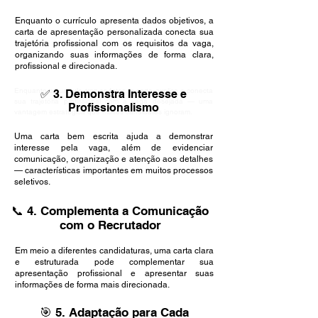
Enquanto o currículo apresenta dados objetivos, a
carta de apresentação personalizada conecta sua
trajetória profissional com os requisitos da vaga,
organizando suas informações de forma clara,
profissional e direcionada.
Enquanto o currículo traz os fatos, a carta explica e conecta
✅ 3. Demonstra Interesse e
sua trajetória profissional com a vaga desejada — uma
Profissionalismo
vantagem estratégica que muitos candidatos ignoram.
Uma carta bem escrita ajuda a demonstrar
interesse pela vaga, além de evidenciar
comunicação, organização e atenção aos detalhes
— características importantes em muitos processos
seletivos.
📞 4. Complementa a Comunicação
com o Recrutador
Em meio a diferentes candidaturas, uma carta clara
e estruturada pode complementar sua
apresentação profissional e apresentar suas
informações de forma mais direcionada.
🎯 5. Adaptação para Cada